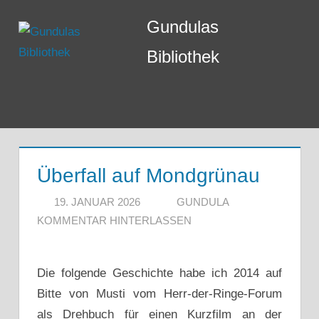
Zum
Gundulas
Inhalt
springen
Bibliothek
Menü
Überfall auf Mondgrünau
19. JANUAR 2026
GUNDULA
KOMMENTAR HINTERLASSEN
Die folgende Geschichte habe ich 2014 auf
Bitte von Musti vom Herr-der-Ringe-Forum
als Drehbuch für einen Kurzfilm an der