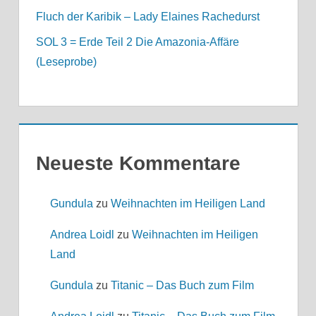
Fluch der Karibik – Lady Elaines Rachedurst
online.de
SOL 3 = Erde Teil 2 Die Amazonia-Affäre
Gundula, Admin
(Leseprobe)
Neueste Kommentare
Gundula
zu
Weihnachten im Heiligen Land
Andrea Loidl
zu
Weihnachten im Heiligen
Land
Gundula
zu
Titanic – Das Buch zum Film