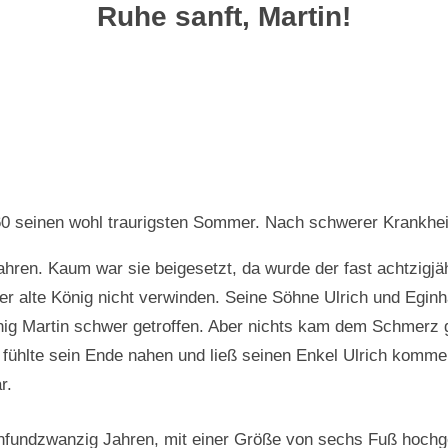
Ruhe sanft, Martin!
60 seinen wohl traurigsten Sommer. Nach schwerer Krankhei
hren. Kaum war sie beigesetzt, da wurde der fast achtzigjä
der alte König nicht verwinden. Seine Söhne Ulrich und Eginh
nig Martin schwer getroffen. Aber nichts kam dem Schmerz gl
g fühlte sein Ende nahen und ließ seinen Enkel Ulrich komme
r.
ünfundzwanzig Jahren, mit einer Größe von sechs Fuß hochg