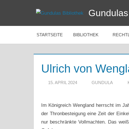
Zum
Gundulas 
Inhalt
springen
STARTSEITE
BIBLIOTHEK
RECHT
Ulrich von Weng
15. APRIL 2024
GUNDULA
Im Königreich Wengland herrscht im Jah
der Thronbesteigung eine Zeit der Einkeh
nur beschränkte Vollmachten. Das weiß 