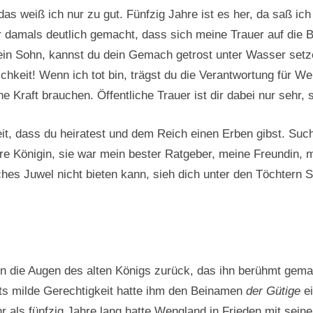
 das weiß ich nur zu gut. Fünfzig Jahre ist es her, da saß ic
r damals deutlich gemacht, dass sich meine Trauer auf die 
ein Sohn, kannst du dein Gemach getrost unter Wasser setz
lichkeit! Wenn ich tot bin, trägst du die Verantwortung für 
e Kraft brauchen. Öffentliche Trauer ist dir dabei nur sehr, s
eit, dass du heiratest und dem Reich einen Erben gibst. Such
are Königin, sie war mein bester Ratgeber, meine Freundin, 
es Juwel nicht bieten kann, sieh dich unter den Töchtern S
in die Augen des alten Königs zurück, das ihn berühmt gema
ets milde Gerechtigkeit hatte ihm den Beinamen
der Gütige
ei
r als fünfzig Jahre lang hatte Wengland in Frieden mit seine