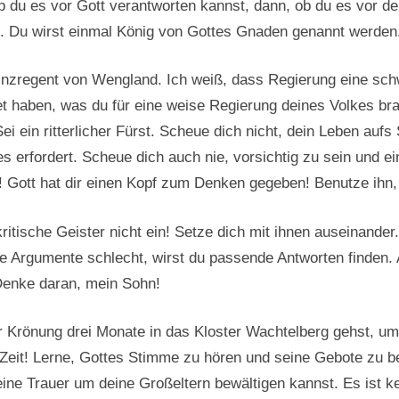
ob du es vor Gott verantworten kannst, dann, ob du es vor d
ngt. Du wirst einmal König von Gottes Gnaden genannt werden
inzregent von Wengland. Ich weiß, dass Regierung eine schw
et haben, was du für eine weise Regierung deines Volkes br
ei ein ritterlicher Fürst. Scheue dich nicht, dein Leben auf
s erfordert. Scheue dich auch nie, vorsichtig zu sein und 
! Gott hat dir einen Kopf zum Denken gegeben! Benutze ihn, d
kritische Geister nicht ein! Setze dich mit ihnen auseinand
hre Argumente schlecht, wirst du passende Antworten finden.
Denke daran, mein Sohn!
er Krönung drei Monate in das Kloster Wachtelberg gehst, um
Zeit! Lerne, Gottes Stimme zu hören und seine Gebote zu be
 deine Trauer um deine Großeltern bewältigen kannst. Es ist