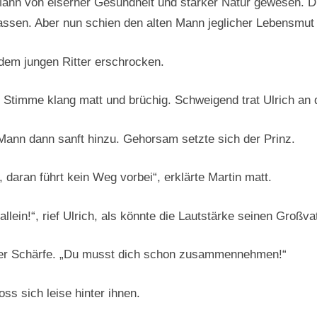
Mann von eiserner Gesundheit und starker Natur gewesen. D
assen. Aber nun schien den alten Mann jeglicher Lebensmut
 dem jungen Ritter erschrocken.
e Stimme klang matt und brüchig. Schweigend trat Ulrich an
 Mann dann sanft hinzu. Gehorsam setzte sich der Prinz.
 daran führt kein Weg vorbei“, erklärte Martin matt.
llein!“, rief Ulrich, als könnte die Lautstärke seinen Großvat
isser Schärfe. „Du musst dich schon zusammennehmen!“
oss sich leise hinter ihnen.