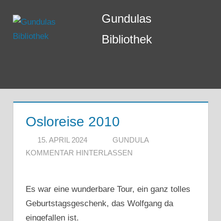
Zum
Gundulas
Inhalt
springen
Bibliothek
Menü
Osloreise 2010
15. APRIL 2024
GUNDULA
KOMMENTAR HINTERLASSEN
Es war eine wunderbare Tour, ein ganz tolles
Geburtstagsgeschenk, das Wolfgang da
eingefallen ist.