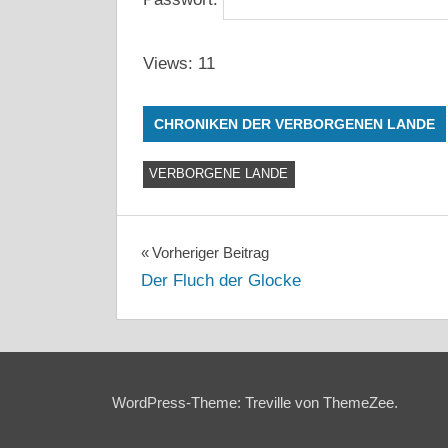
Views: 11
CHRONIKEN DER VERBORGENEN LANDE
VERBORGENE LANDE
Beitragsnavigation
Vorheriger Beitrag
Der Fluch der Glocke
WordPress-Theme: Treville von ThemeZee.