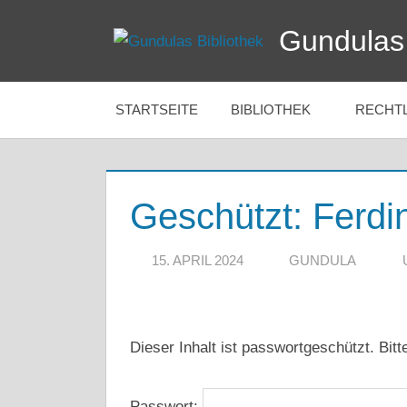
Zum
Gundulas 
Inhalt
springen
STARTSEITE
BIBLIOTHEK
RECHT
Geschützt: Ferd
15. APRIL 2024
GUNDULA
Dieser Inhalt ist passwortgeschützt. Bit
Passwort: