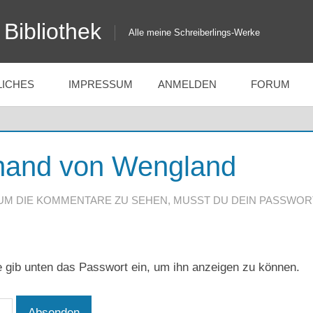
Bibliothek
Alle meine Schreiberlings-Werke
LICHES
IMPRESSUM
ANMELDEN
FORUM
inand von Wengland
UM DIE KOMMENTARE ZU SEHEN, MUSST DU DEIN PASSWOR
te gib unten das Passwort ein, um ihn anzeigen zu können.